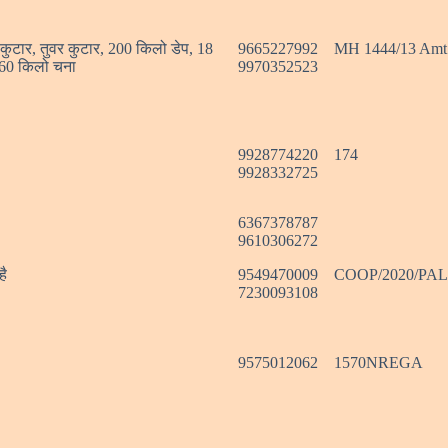
ं कुटार, तुवर कुटार, 200 किलो डेप, 18
9665227992
MH 1444/13 Amt
 60 किलो चना
9970352523
9928774220
174
9928332725
6367378787
9610306272
है
9549470009
COOP/2020/PALI
7230093108
9575012062
1570NREGA