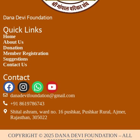
Dana Devi Foundation
Quick Links
Home
About Us
Donation
Member Registration
Suggestions
Contact Us
Contact
danadevifoundation@gmail.com
+91 8619786743
Shital ashram, ward no. 16 pushkar, Pushkar Rural, Ajmer,
Rajasthan, 305022
COPYRIGHT ©️ 2025 DANA DEVI FOUNDATION – ALL