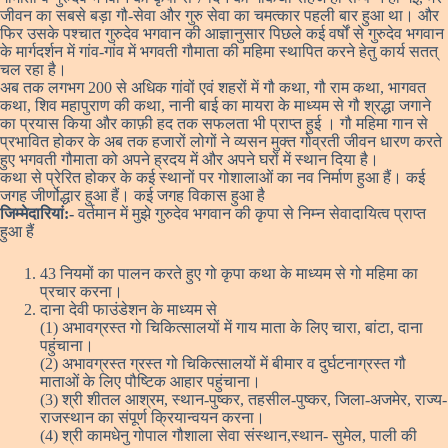
जीवन का सबसे बड़ा गौ-सेवा और गुरु सेवा का चमत्कार पहली बार हुआ था। और
फिर उसके पश्चात गुरुदेव भगवान की आज्ञानुसार पिछले कई वर्षों से गुरुदेव भगवान
के मार्गदर्शन में गांव-गांव में भगवती गौमाता की महिमा स्थापित करने हेतु कार्य सतत्
चल रहा है।
अब तक लगभग 200 से अधिक गांवों एवं शहरों में गौ कथा, गौ राम कथा, भागवत
कथा, शिव महापुराण की कथा, नानी बाई का मायरा के माध्यम से गौ श्रद्धा जगाने
का प्रयास किया और काफ़ी हद तक सफलता भी प्राप्त हुई । गौ महिमा गान से
प्रभावित होकर के अब तक हजारों लोगों ने व्यसन मुक्त गोव्रती जीवन धारण करते
हुए भगवती गौमाता को अपने ह्रदय में और अपने घरों में स्थान दिया है।
कथा से प्रेरित होकर के कई स्थानों पर गोशालाओं का नव निर्माण हुआ हैं। कई
जगह जीर्णोद्धार हुआ हैं। कई जगह विकास हुआ है
जिम्मेदारियां:-
वर्तमान में मुझे गुरुदेव भगवान की कृपा से निम्न सेवादायित्व प्राप्त
हुआ हैं
43 नियमों का पालन करते हुए गो कृपा कथा के माध्यम से गो महिमा का
प्रचार करना।
दाना देवी फाउंडेशन के माध्यम से
(1) अभावग्रस्त गो चिकित्सालयों में गाय माता के लिए चारा, बांटा, दाना
पहुंचाना।
(2) अभावग्रस्त ग्रस्त गो चिकित्सालयों में बीमार व दुर्घटनाग्रस्त गौ
माताओं के लिए पौष्टिक आहार पहुंचाना।
(3) श्री शीतल आश्रम, स्थान-पुष्कर, तहसील-पुष्कर, जिला-अजमेर, राज्य-
राजस्थान का संपूर्ण क्रियान्वयन करना।
(4) श्री कामधेनु गोपाल गौशाला सेवा संस्थान,स्थान- सुमेल, पाली की