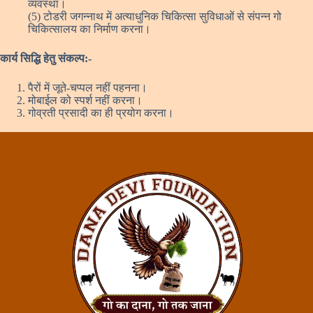
व्यवस्था।
(5) टोडरी जगन्नाथ में अत्याधुनिक चिकित्सा सुविधाओं से संपन्न गो
चिकित्सालय का निर्माण करना।
कार्य सिद्धि हेतु संकल्प:-
पैरों में जूते-चप्पल नहीं पहनना।
मोबाईल को स्पर्श नहीं करना।
गोव्रती प्रसादी का ही प्रयोग करना।