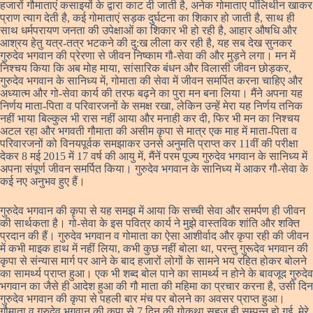
हजारों गौमाताएं कसाइयों के द्वारा काट दी जाती है, अनेक गोमाताए पॉलिथीन खाकर
प्राण त्याग देती है, कई गोमाताएं सड़क दुर्घटना का शिकार हो जाती है, साथ ही
साथ धर्मपरायण जनता की उपेक्षाओं का शिकार भी हो रही है, आहार औषधि और
आश्रय हेतु यत्र-तत्र भटकने की दु:ख लीला कर रही है, यह सब देख सुनकर
गुरुदेव भगवान की प्रेरणा से जीवन निष्काम गौ-सेवा की और मुड़ने लगा। मन में
निश्चय किया कि अब मोह माया, सांसारिक बंधन और विलासी जीवन छोड़कर,
गुरुदेव भगवान के सानिध्य में, गोमाता की सेवा में जीवन समर्पित करना चाहिए और
अध्यात्म और गो-सेवा कार्य की तरफ बढ़ने का पुरा मन बना लिया। मैंने अपना यह
निर्णय माता-पिता व परिवारजनों के समक्ष रखा, लेकिन उन्हें मेरा यह निर्णय तनिक
नहीं भाया बिल्कुल भी रास नहीं आया और मनाही कर दी, फिर भी मन का निश्चय
अटल रहा और भगवती गौमाता की असीम कृपा से मात्र एक माह में माता-पिता व
परिवारजनों को विनयपूर्वक समझाकर उनसे अनुमति प्राप्त कर 11वीं की परीक्षा
देकर 8 मई 2015 में 17 वर्ष की आयु में, मैंनें परम पूज्य गुरुदेव भगवान के सानिध्य में
अपना संपूर्ण जीवन समर्पित किया। गुरुदेव भगवान के सानिध्य में आकर गौ-सेवा के
कई नए अनुभव हुए हैं।
गुरुदेव भगवान की कृपा से यह समझ में आया कि सच्ची सेवा और समर्पण ही जीवन
की सार्थकता है। गो-सेवा के इस पवित्र कार्य ने मुझे वास्तविक शांति और शक्ति
प्रदान की हैं। गुरुदेव भगवान व गोमाता का ऐसा आशीर्वाद और कृपा रही की जीवन
में कभी माइक हाथ में नहीं लिया, कभी कुछ नहीं बोला था, परन्तु गुरूदेव भगवान की
कृपा से संन्यास मार्ग पर आने के बाद हजारों लोगों के सामने भय रहित होकर बोलने
का सामर्थ्य प्राप्त हुआ। एक भी शब्द बोल पाने का सामर्थ्य न होने के बावजूद गुरुदेव
भगवान का जैसे ही आदेश हुआ की गौ माता की महिमा का प्रचार करना है, उसी दिन
गुरुदेव भगवान की कृपा से पहली बार मंच पर बोलने का अवसर प्राप्त हुआ।
गौमाता व गुरुदेव भगवान की कृपा से 7 दिन की गोकथा सहज ही सम्पन्न हो गई, मेरे