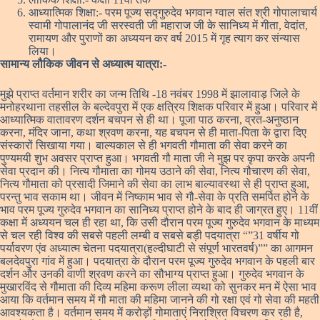
आध्यात्मिक शिक्षा:- परम पूज्य सद्गुरुदेव भगवान ग्वाल संत श्री गोपालाचार्य
स्वामी गोपालानंद जी सरस्वती जी महाराज जी के सानिध्य में गीता, वेदांत,
रामायण और पुराणों का अध्ययन कर वर्ष 2015 में गृह त्याग कर संन्यास
लिया।
सामान्य लौकिक जीवन से अध्यात्म यात्रा:-
मुझे प्राप्त वर्तमान शरीर का जन्म तिथि -18 नवंबर 1998 में झालावाड़ जिले के
मनोहरथाना तहसील के बल्देवपुरा में एक क्षत्रिय शिक्षक परिवार में हुआ। परिवार में
आध्यात्मिक वातावरण दर्शन बचपन से ही था। पूजा पाठ करना, व्रत-अनुष्ठान
करना, मंदिर जाना, कथा श्रवण करना, यह बचपन से ही माता-पिता के द्वारा दिए
संस्कारों सिखाया गया। बाल्यकाल से ही भगवती गौमाता की सेवा करने का
पुण्यमयी शुभ अवसर प्राप्त हुआ। भगवती गौ माता जी ने मुझ पर कृपा करके अपनी
सेवा प्रदान की। नित्य गौमाता का गोमय उठाने की सेवा, नित्य गौचारण की सेवा,
नित्य गौमाता को प्रसादी जिमाने की सेवा का लाभ बाल्यावस्था से ही प्राप्त हुआ,
परन्तु भाव सकाम था। जीवन में निष्काम भाव से गौ-सेवा के प्रति समर्पित होने के
भाव परम पूज्य गुरुदेव भगवान का सानिध्य प्राप्त होने के बाद ही जाग्रत हुए। 11वीं
कक्षा में अध्ययन चल ही रहा था, कि उसी दौरान परम पूज्य गुरुदेव भगवान के माध्यम
से चल रही विश्व की सबसे पहली लम्बी व सबसे बड़ी पदयात्रा “”31 वर्षीय गो
पर्यावरण एंव अध्यात्म चेतना पदयात्रा(हल्दीघाटी से संपूर्ण भारतवर्ष)”” का आगमन
बलदेवपुरा गांव में हुआ। पदयात्रा के दौरान परम पूज्य गुरुदेव भगवान के पहली बार
दर्शन और उनकी वाणी श्रवण करने का सौभाग्य प्राप्त हुआ। गुरुदेव भगवान के
मुखारविंद से गौमाता की दिव्य महिमा करूण लीला व्यथा को सुनकर मन में ऐसा भाव
आया कि वर्तमान समय में गौ माता की महिमा जानने की गो रक्षा एवं गो सेवा की महती
आवश्यकता है। वर्तमान समय में करोड़ों गोमाताएं निराश्रित विचरण कर रही है,